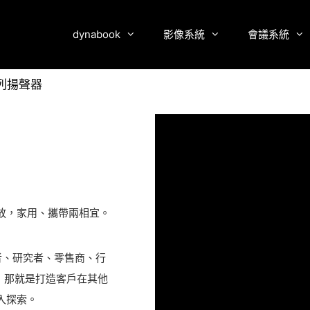
dynabook
影像系統
會議系統
陣列揚聲器
放，家用、攜帶兩相宜。
者、研究者、零售商、行
，那就是打造客戶在其他
入探索。