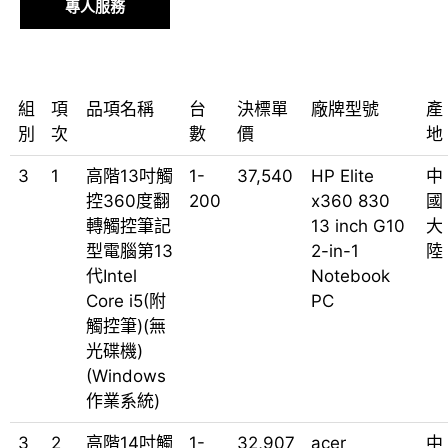
專人服務
組
項
品項名稱
台
決標單
廠牌型號
產
別
次
數
價
地
3
1
高階13吋觸
1-
37,540
HP Elite
中
控360度翻
200
x360 830
國
轉觸控筆記
13 inch G10
大
型電腦第13
2-in-1
陸
代Intel
Notebook
Core i5(附
PC
觸控筆)(無
光碟機)
(Windows
作業系統)
3
2
高階14吋觸
1-
32,907
acer
中